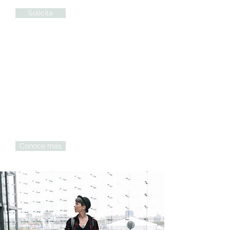
Solicita
MEDICARE ADVANTAGE
Cubre todo lo que es Medicare Original
y ofrece beneficios de valor añadido
como programas e iniciativas
innovadoras que promueven el
bienestar integral.
Conoce más